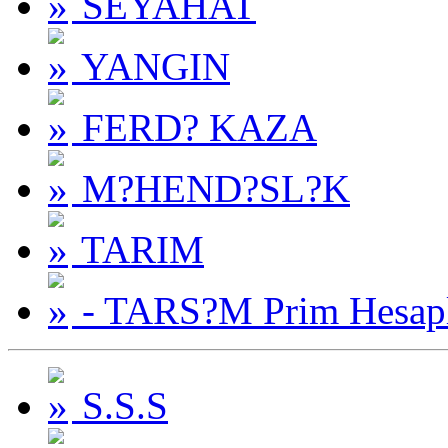
SEYAHAT
YANGIN
FERD? KAZA
M?HEND?SL?K
TARIM
- TARS?M Prim Hesap
S.S.S