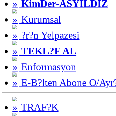
KimDer-ASYILDIZ
Kurumsal
?r?n Yelpazesi
TEKL?F AL
Enformasyon
E-B?lten Abone O/Ayr
TRAF?K