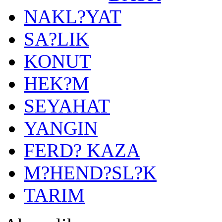
NAKL?YAT
SA?LIK
KONUT
HEK?M
SEYAHAT
YANGIN
FERD? KAZA
M?HEND?SL?K
TARIM