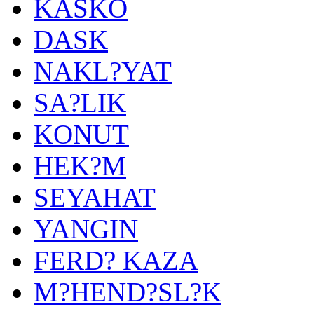
KASKO
DASK
NAKL?YAT
SA?LIK
KONUT
HEK?M
SEYAHAT
YANGIN
FERD? KAZA
M?HEND?SL?K