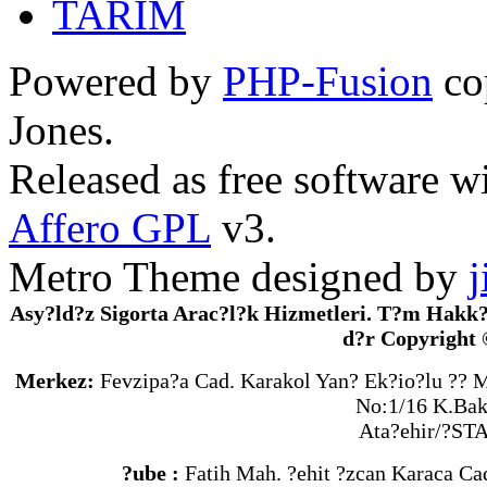
TARIM
Powered by
PHP-Fusion
co
Jones.
Released as free software w
Affero GPL
v3.
Metro Theme designed by
j
Asy?ld?z Sigorta Arac?l?k Hizmetleri. T?m Hakk?
d?r Copyright 
Merkez:
Fevzipa?a Cad. Karakol Yan? Ek?io?lu ?? 
No:1/16 K.Bak
Ata?ehir/?S
?ube :
Fatih Mah. ?ehit ?zcan Karaca Ca