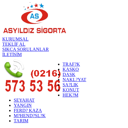
KURUMSAL
TEKLİF AL
SIKÇA SORULANLAR
İLETİŞİM
TRAF?K
KASKO
DASK
NAKL?YAT
SA?LIK
KONUT
HEK?M
SEYAHAT
YANGIN
FERD? KAZA
M?HEND?SL?K
TARIM