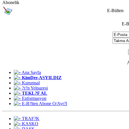
Abonelik
E-Bülten
E-B
A
Ana Sayfa
KimDer-ASYILDIZ
Kurumsal
?r?n Yelpazesi
TEKL?F AL
Enformasyon
E-B?lten Abone O/Ayr?l
TRAF?K
KASKO
DASK