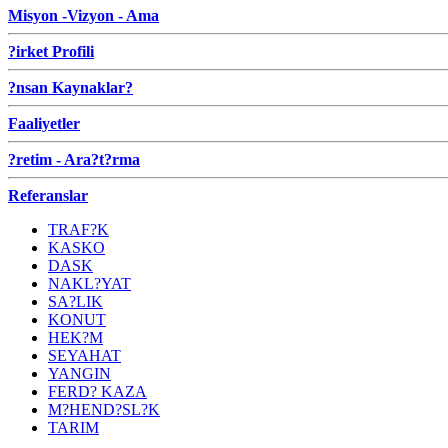
Misyon -Vizyon - Ama
?irket Profili
?nsan Kaynaklar?
Faaliyetler
?retim - Ara?t?rma
Referanslar
TRAF?K
KASKO
DASK
NAKL?YAT
SA?LIK
KONUT
HEK?M
SEYAHAT
YANGIN
FERD? KAZA
M?HEND?SL?K
TARIM