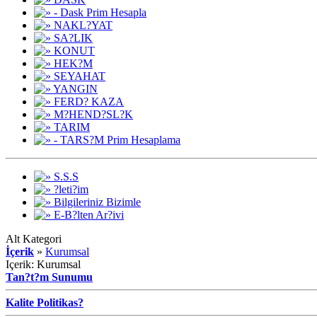
- Dask Prim Hesapla
NAKL?YAT
SA?LIK
KONUT
HEK?M
SEYAHAT
YANGIN
FERD? KAZA
M?HEND?SL?K
TARIM
- TARS?M Prim Hesaplama
S.S.S
?leti?im
Bilgileriniz Bizimle
E-B?lten Ar?ivi
Alt Kategori
İçerik
»
Kurumsal
Içerik: Kurumsal
Tan?t?m Sunumu
Kalite Politikas?